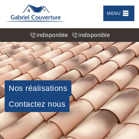
MENU
indisponible
indisponible
Nos réalisations
Contactez nous