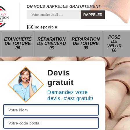
ON VOUS RAPPELLE GRATUITEMENT
indisponible
POSE
ETANCHÉITÉ
RÉPARATION
RÉPARATION
DE
DE TOITURE
DE CHÉNEAU
DE TOITURE
VELUX
06
06
06
06
Devis
gratuit
Demandez votre
devis, c'est gratuit!