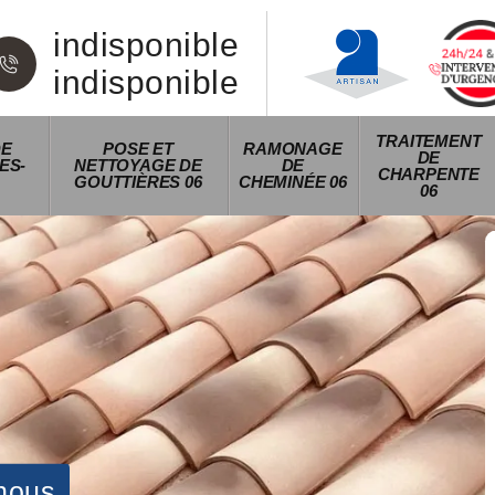
indisponible
indisponible
TRAITEMENT
DE
POSE ET
RAMONAGE
DE
ES-
NETTOYAGE DE
DE
CHARPENTE
GOUTTIÈRES 06
CHEMINÉE 06
06
nous