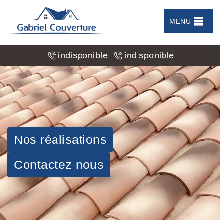
MENU
indisponible
indisponible
Nos réalisations
Contactez nous