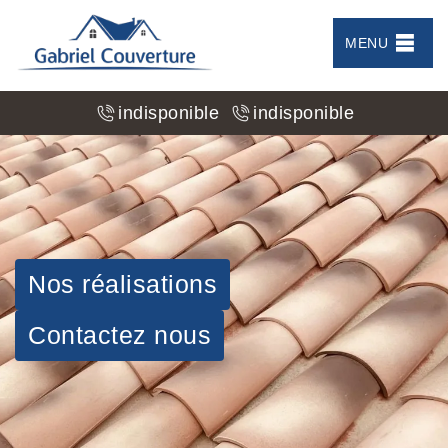
MENU
indisponible
indisponible
Nos réalisations
Contactez nous