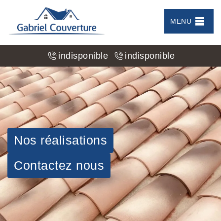
MENU
indisponible
indisponible
Nos réalisations
Contactez nous