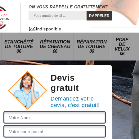
ON VOUS RAPPELLE GRATUITEMENT
indisponible
POSE
ETANCHÉITÉ
RÉPARATION
RÉPARATION
DE
DE TOITURE
DE CHÉNEAU
DE TOITURE
VELUX
06
06
06
06
Devis
gratuit
Demandez votre
devis, c'est gratuit!