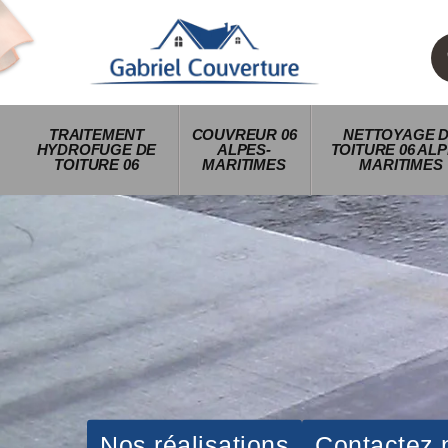
TRAITEMENT
COUVREUR 06
NETTOYAGE 
HYDROFUGE DE
ALPES-
TOITURE 06 ALP
TOITURE 06
MARITIMES
MARITIMES
Nos réalisations
Contactez 