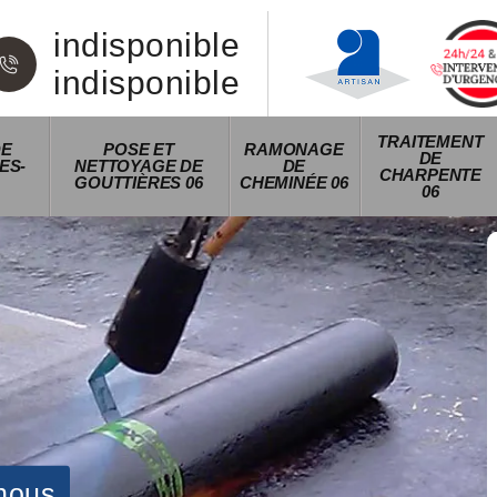
indisponible
indisponible
TRAITEMENT
DE
POSE ET
RAMONAGE
DE
ES-
NETTOYAGE DE
DE
CHARPENTE
GOUTTIÈRES 06
CHEMINÉE 06
06
nous