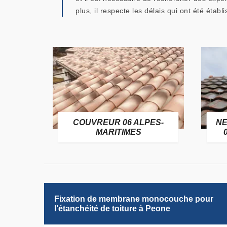
plus, il respecte les délais qui ont été établ
OFUGE
COUVREUR 06 ALPES-
NE
6
MARITIMES
Fixation de membrane monocouche pour
l’étanchéité de toiture à Peone