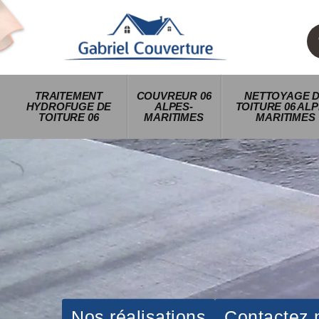
TRAITEMENT
COUVREUR 06
NETTOYAGE 
HYDROFUGE DE
ALPES-
TOITURE 06 ALP
TOITURE 06
MARITIMES
MARITIMES
Nos réalisations
Contactez 