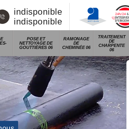
indisponible
indisponible
TRAITEMENT
DE
POSE ET
RAMONAGE
DE
ES-
NETTOYAGE DE
DE
CHARPENTE
GOUTTIÈRES 06
CHEMINÉE 06
06
nous