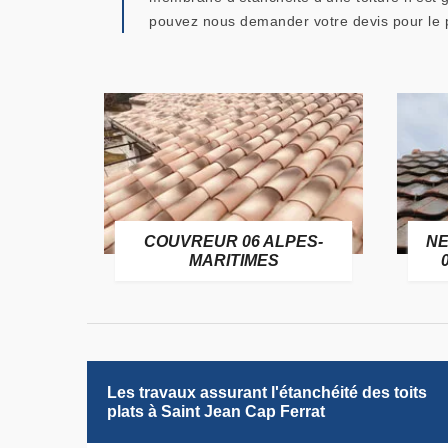
pouvez nous demander votre devis pour le pr
OFUGE
COUVREUR 06 ALPES-
NE
6
MARITIMES
Les travaux assurant l'étanchéité des toits
plats à Saint Jean Cap Ferrat