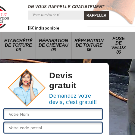
ON VOUS RAPPELLE GRATUITEMENT
indisponible
POSE
ETANCHÉITÉ
RÉPARATION
RÉPARATION
DE
DE TOITURE
DE CHÉNEAU
DE TOITURE
VELUX
06
06
06
06
Devis
gratuit
Demandez votre
devis, c'est gratuit!