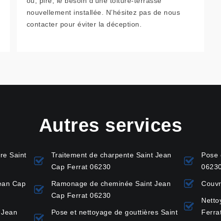
ou, pire, le besoin d'une toiture-terrasse
nouvellement installée. N’hésitez pas de nous
contacter pour éviter la déception.
Autres services
re Saint
Traitement de charpente Saint Jean
Pose 
Cap Ferrat 06230
0623
Jean Cap
Ramonage de cheminée Saint Jean
Couvr
Cap Ferrat 06230
Netto
 Jean
Pose et nettoyage de gouttières Saint
Ferra