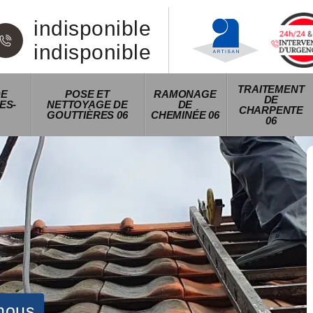
indisponible
indisponible
TRAITEMENT
DE
POSE ET
RAMONAGE
DE
ES-
NETTOYAGE DE
DE
CHARPENTE
GOUTTIÈRES 06
CHEMINÉE 06
06
nous