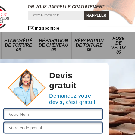
ON VOUS RAPPELLE GRATUITEMENT
indisponible
POSE
ETANCHÉITÉ
RÉPARATION
RÉPARATION
DE
DE TOITURE
DE CHÉNEAU
DE TOITURE
VELUX
06
06
06
06
Devis
gratuit
Demandez votre
devis, c'est gratuit!