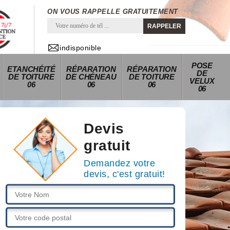
ON VOUS RAPPELLE GRATUITEMENT
indisponible
POSE
ETANCHÉITÉ
RÉPARATION
RÉPARATION
DE
DE TOITURE
DE CHÉNEAU
DE TOITURE
VELUX
06
06
06
06
Devis
gratuit
Demandez votre
devis, c'est gratuit!