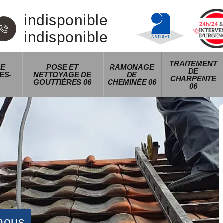
indisponible
indisponible
TRAITEMENT
DE
POSE ET
RAMONAGE
DE
ES-
NETTOYAGE DE
DE
CHARPENTE
GOUTTIÈRES 06
CHEMINÉE 06
06
nous