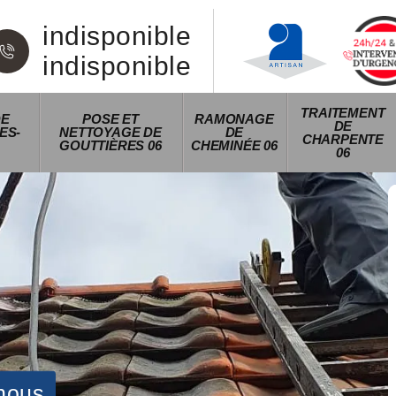
indisponible
indisponible
TRAITEMENT
DE
POSE ET
RAMONAGE
DE
ES-
NETTOYAGE DE
DE
CHARPENTE
GOUTTIÈRES 06
CHEMINÉE 06
06
nous