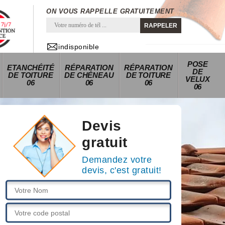
ON VOUS RAPPELLE GRATUITEMENT
indisponible
POSE
ETANCHÉITÉ
RÉPARATION
RÉPARATION
DE
DE TOITURE
DE CHÉNEAU
DE TOITURE
VELUX
06
06
06
06
Devis
gratuit
Demandez votre
devis, c'est gratuit!