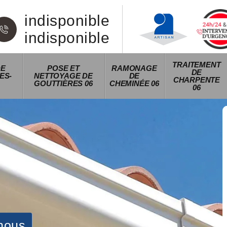
indisponible
indisponible
TRAITEMENT
DE
POSE ET
RAMONAGE
DE
ES-
NETTOYAGE DE
DE
CHARPENTE
GOUTTIÈRES 06
CHEMINÉE 06
06
nous