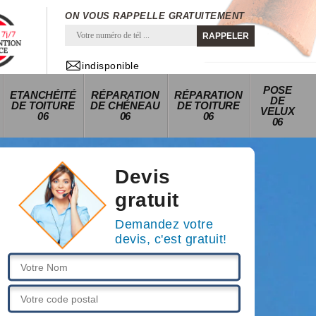
ON VOUS RAPPELLE GRATUITEMENT
indisponible
POSE
ETANCHÉITÉ
RÉPARATION
RÉPARATION
DE
DE TOITURE
DE CHÉNEAU
DE TOITURE
VELUX
06
06
06
06
Devis
gratuit
Demandez votre
devis, c'est gratuit!