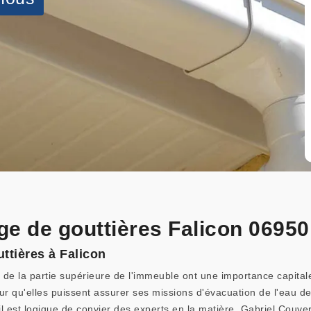
ge de gouttières Falicon 06950
ttières à Falicon
e la partie supérieure de l'immeuble ont une importance capitale. 
ur qu'elles puissent assurer ses missions d'évacuation de l'eau de
il est logique de convier des experts en la matière. Gabriel Couver