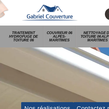
TRAITEMENT
COUVREUR 06
NETTOYAGE 
HYDROFUGE DE
ALPES-
TOITURE 06 ALP
TOITURE 06
MARITIMES
MARITIMES
Nos réalisations
Contactez 