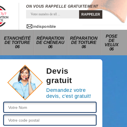
ON VOUS RAPPELLE GRATUITEMENT
indisponible
POSE
ETANCHÉITÉ
RÉPARATION
RÉPARATION
DE
DE TOITURE
DE CHÉNEAU
DE TOITURE
VELUX
06
06
06
06
Devis
gratuit
Demandez votre
devis, c'est gratuit!