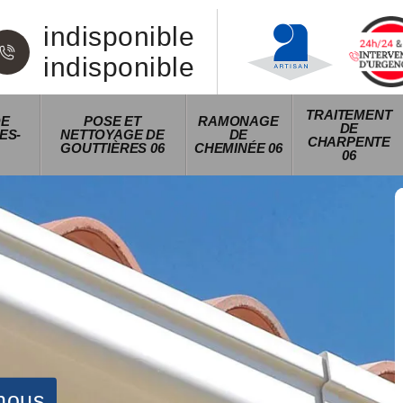
indisponible
indisponible
TRAITEMENT
DE
POSE ET
RAMONAGE
DE
ES-
NETTOYAGE DE
DE
CHARPENTE
GOUTTIÈRES 06
CHEMINÉE 06
06
nous