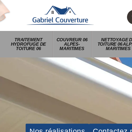
TRAITEMENT
COUVREUR 06
NETTOYAGE 
HYDROFUGE DE
ALPES-
TOITURE 06 ALP
TOITURE 06
MARITIMES
MARITIMES
Nos réalisations
Contactez 