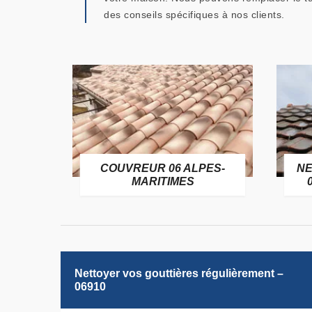
des conseils spécifiques à nos clients.
OFUGE
COUVREUR 06 ALPES-
NE
6
MARITIMES
Nettoyer vos gouttières régulièrement –
06910