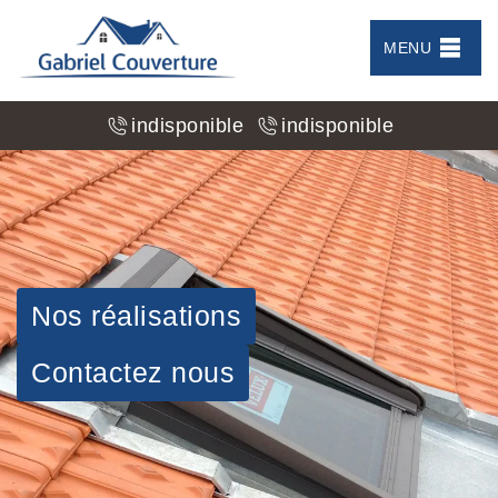
MENU
indisponible
indisponible
Nos réalisations
Contactez nous