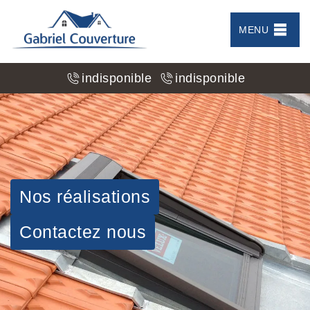
MENU
indisponible
indisponible
Nos réalisations
Contactez nous