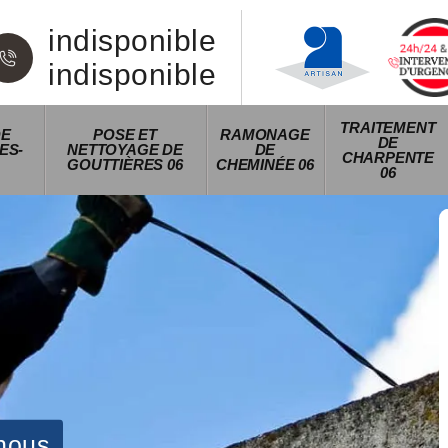
indisponible
indisponible
TRAITEMENT
DE
POSE ET
RAMONAGE
DE
ES-
NETTOYAGE DE
DE
CHARPENTE
GOUTTIÈRES 06
CHEMINÉE 06
06
nous