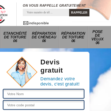
ON VOUS RAPPELLE GRATUITEMENT
indisponible
POSE
ETANCHÉITÉ
RÉPARATION
RÉPARATION
DE
DE TOITURE
DE CHÉNEAU
DE TOITURE
VELUX
06
06
06
06
Devis
gratuit
Demandez votre
devis, c'est gratuit!