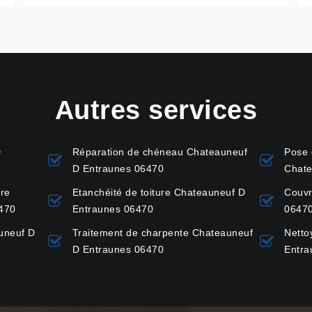
Autres services
D
Réparation de chéneau Chateauneuf
Pose 
D Entraunes 06470
Chate
ure
Etanchéité de toiture Chateauneuf D
Couvr
470
Entraunes 06470
0647
auneuf D
Traitement de charpente Chateauneuf
Netto
D Entraunes 06470
Entra