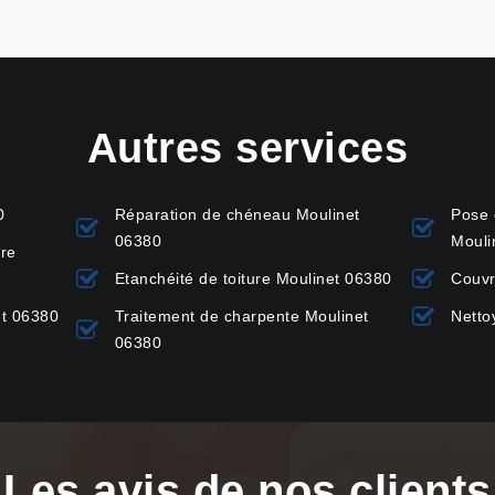
Autres services
0
Réparation de chéneau Moulinet
Pose 
06380
Mouli
ure
Etanchéité de toiture Moulinet 06380
Couvr
et 06380
Traitement de charpente Moulinet
Netto
06380
Les avis de nos clients