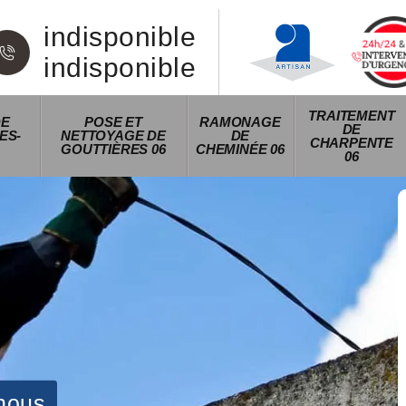
indisponible
indisponible
TRAITEMENT
DE
POSE ET
RAMONAGE
DE
ES-
NETTOYAGE DE
DE
CHARPENTE
GOUTTIÈRES 06
CHEMINÉE 06
06
nous