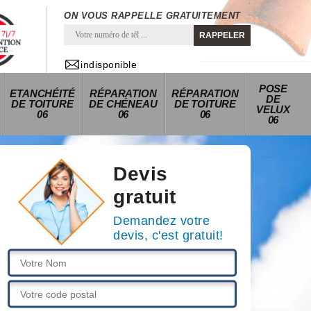
ON VOUS RAPPELLE GRATUITEMENT
indisponible
POSE
ETANCHÉITÉ
RÉPARATION
RÉPARATION
DE
DE TOITURE
DE CHÉNEAU
DE TOITURE
VELUX
06
06
06
06
Devis
gratuit
Demandez votre
devis, c'est gratuit!