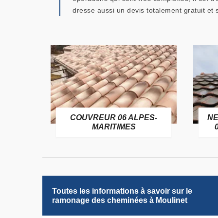
dresse aussi un devis totalement gratuit e
OFUGE
COUVREUR 06 ALPES-
NE
6
MARITIMES
Toutes les informations à savoir sur le
ramonage des cheminées à Moulinet