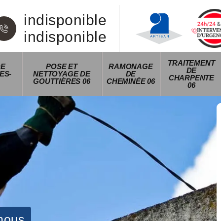
indisponible
indisponible
TRAITEMENT
DE
POSE ET
RAMONAGE
DE
ES-
NETTOYAGE DE
DE
CHARPENTE
GOUTTIÈRES 06
CHEMINÉE 06
06
nous