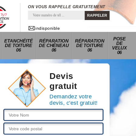
ON VOUS RAPPELLE GRATUITEMENT
indisponible
POSE
ETANCHÉITÉ
RÉPARATION
RÉPARATION
DE
DE TOITURE
DE CHÉNEAU
DE TOITURE
VELUX
06
06
06
06
Devis
gratuit
Demandez votre
devis, c'est gratuit!