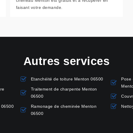
chéneau Menton est gratuit et à récupérer en
faisant votre demande.
Autres services
Etanchéité de toiture Menton 06500
Pose 
Ment
ure
Traitement de charpente Menton
06500
Couvr
n 06500
Ramonage de cheminée Menton
Netto
06500