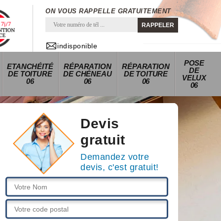
ON VOUS RAPPELLE GRATUITEMENT
indisponible
POSE
ETANCHÉITÉ
RÉPARATION
RÉPARATION
DE
DE TOITURE
DE CHÉNEAU
DE TOITURE
VELUX
06
06
06
06
Devis
gratuit
Demandez votre
devis, c'est gratuit!