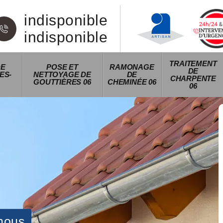
indisponible
indisponible
TRAITEMENT
DE
POSE ET
RAMONAGE
DE
ES-
NETTOYAGE DE
DE
CHARPENTE
GOUTTIÈRES 06
CHEMINÉE 06
06
nous