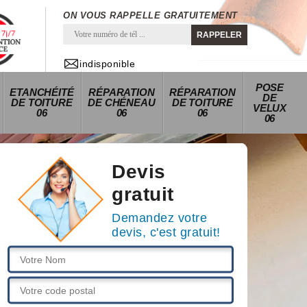
ON VOUS RAPPELLE GRATUITEMENT
indisponible
POSE
ETANCHÉITÉ
RÉPARATION
RÉPARATION
DE
DE TOITURE
DE CHÉNEAU
DE TOITURE
VELUX
06
06
06
06
Devis
gratuit
Demandez votre
devis, c'est gratuit!