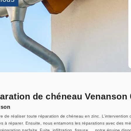
éparation de chéneau Venanson
nson
de réaliser toute réparation de chéneau en zinc. L’intervention co
es à réparer. Ensuite, nous entamons les réparations avec des m
éparation parfaite. Fuite, infiltration, fissure,… notre équipe di