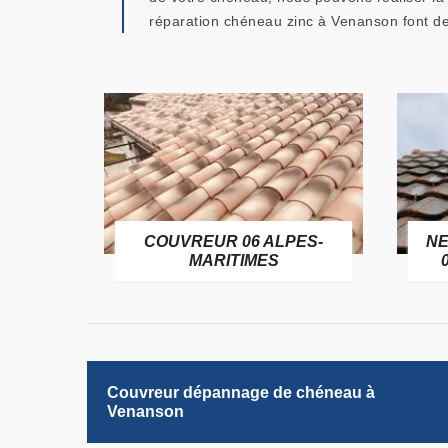
réparation chéneau zinc à Venanson font des 
OFUGE
COUVREUR 06 ALPES-
NE
6
MARITIMES
Couvreur dépannage de chéneau à
Venanson