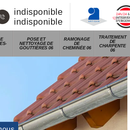
indisponible
indisponible
TRAITEMENT
DE
POSE ET
RAMONAGE
DE
ES-
NETTOYAGE DE
DE
CHARPENTE
GOUTTIÈRES 06
CHEMINÉE 06
06
nous