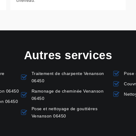
chéneau.
Autres services
ure
Traitement de charpente Venanson
Pose 
06450
Couvr
son 06450
Ramonage de cheminée Venanson
Netto
06450
son 06450
Pose et nettoyage de gouttières
Venanson 06450