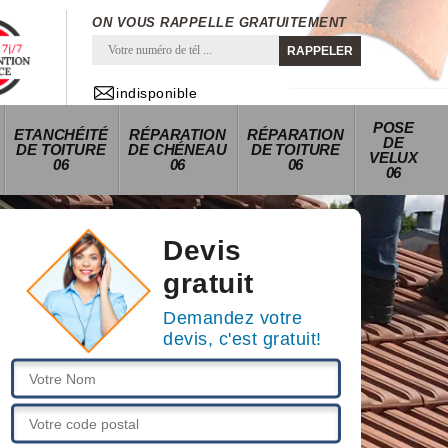
ON VOUS RAPPELLE GRATUITEMENT
indisponible
POSE
ETANCHÉITÉ
RÉPARATION
RÉPARATION
DE
DE TOITURE
DE CHÉNEAU
DE TOITURE
VELUX
06
06
06
06
Devis
gratuit
Demandez votre
devis, c'est gratuit!