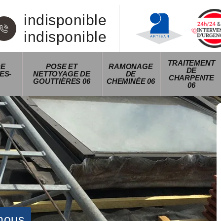
indisponible
indisponible
TRAITEMENT
DE
POSE ET
RAMONAGE
DE
ES-
NETTOYAGE DE
DE
CHARPENTE
GOUTTIÈRES 06
CHEMINÉE 06
06
nous