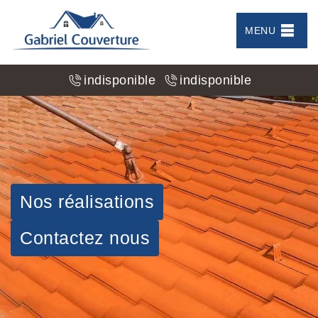
MENU
indisponible
indisponible
Nos réalisations
Contactez nous