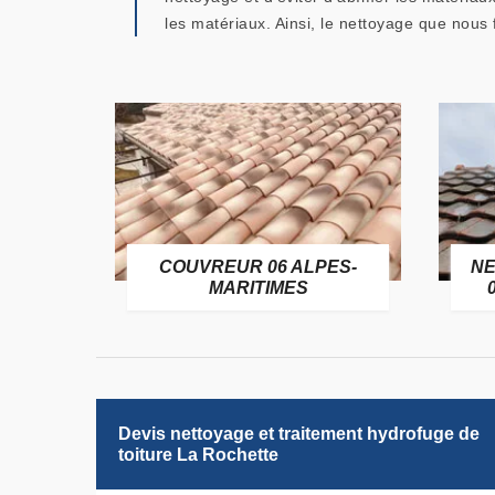
les matériaux. Ainsi, le nettoyage que nous
OFUGE
COUVREUR 06 ALPES-
NE
6
MARITIMES
Devis nettoyage et traitement hydrofuge de
toiture La Rochette