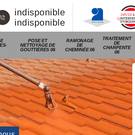
indisponible
indisponible
TRAITEMENT
DE
POSE ET
RAMONAGE
DE
ES-
NETTOYAGE DE
DE
CHARPENTE
GOUTTIÈRES 06
CHEMINÉE 06
06
nous