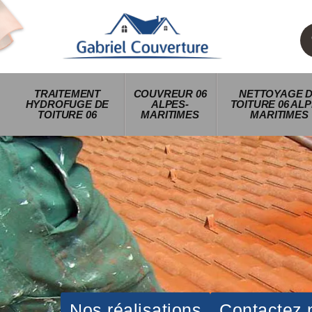
TRAITEMENT
COUVREUR 06
NETTOYAGE 
HYDROFUGE DE
ALPES-
TOITURE 06 ALP
TOITURE 06
MARITIMES
MARITIMES
Nos réalisations
Contactez 