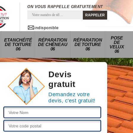
ON VOUS RAPPELLE GRATUITEMENT
indisponible
POSE
ETANCHÉITÉ
RÉPARATION
RÉPARATION
DE
DE TOITURE
DE CHÉNEAU
DE TOITURE
VELUX
06
06
06
06
Devis
gratuit
Demandez votre
devis, c'est gratuit!