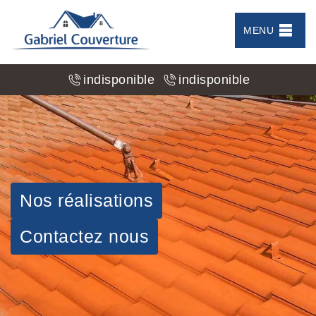
MENU
indisponible
indisponible
Nos réalisations
Contactez nous