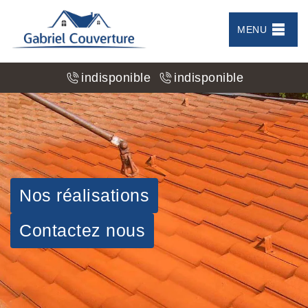
MENU
indisponible
indisponible
Nos réalisations
Contactez nous