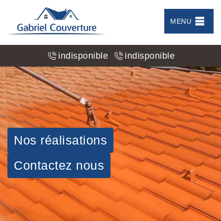
MENU
indisponible
indisponible
Nos réalisations
Contactez nous