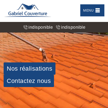
MENU
indisponible
indisponible
Nos réalisations
Contactez nous