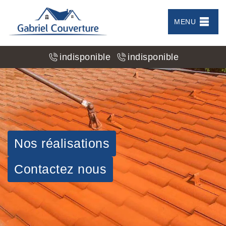
MENU
indisponible
indisponible
Nos réalisations
Contactez nous