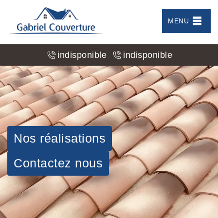
MENU
indisponible
indisponible
Nos réalisations
Contactez nous