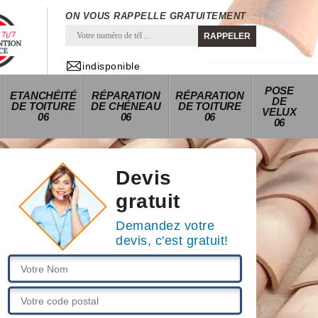
ON VOUS RAPPELLE GRATUITEMENT
indisponible
POSE
ETANCHÉITÉ
RÉPARATION
RÉPARATION
DE
DE TOITURE
DE CHÉNEAU
DE TOITURE
VELUX
06
06
06
06
Devis
gratuit
Demandez votre
devis, c'est gratuit!