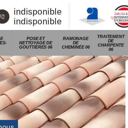
indisponible
indisponible
TRAITEMENT
DE
POSE ET
RAMONAGE
DE
ES-
NETTOYAGE DE
DE
CHARPENTE
GOUTTIÈRES 06
CHEMINÉE 06
06
nous