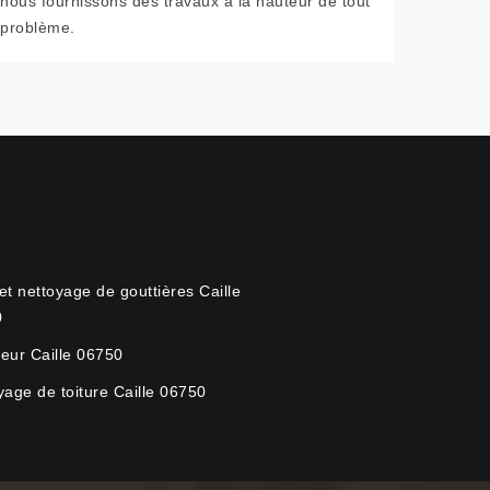
nous fournissons des travaux à la hauteur de tout
problème.
et nettoyage de gouttières Caille
0
eur Caille 06750
yage de toiture Caille 06750