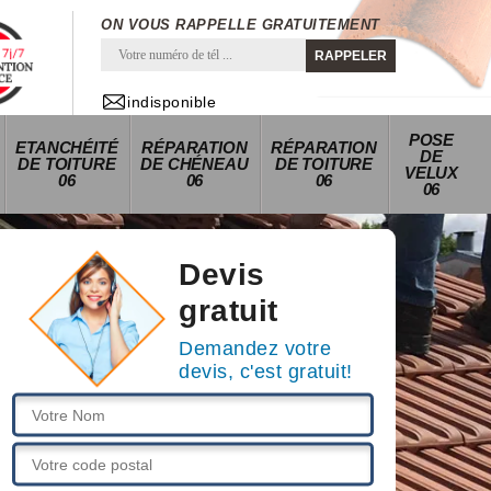
ON VOUS RAPPELLE GRATUITEMENT
indisponible
POSE
ETANCHÉITÉ
RÉPARATION
RÉPARATION
DE
DE TOITURE
DE CHÉNEAU
DE TOITURE
VELUX
06
06
06
06
Devis
gratuit
Demandez votre
devis, c'est gratuit!