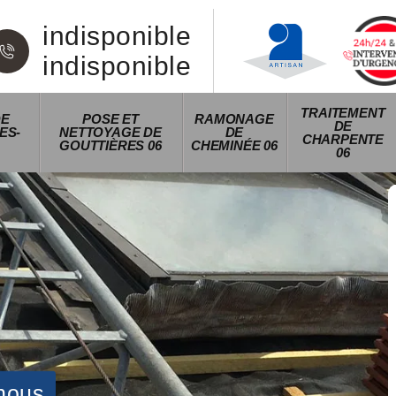
indisponible
indisponible
TRAITEMENT
DE
POSE ET
RAMONAGE
DE
ES-
NETTOYAGE DE
DE
CHARPENTE
GOUTTIÈRES 06
CHEMINÉE 06
06
nous