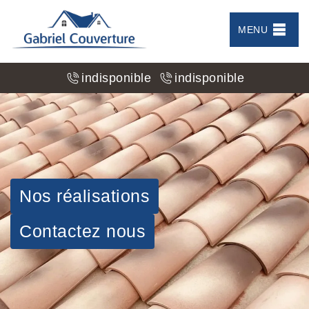
MENU
indisponible
indisponible
Nos réalisations
Contactez nous