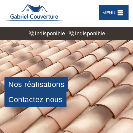
MENU
indisponible
indisponible
Nos réalisations
Contactez nous