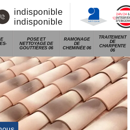
indisponible
indisponible
TRAITEMENT
DE
POSE ET
RAMONAGE
DE
ES-
NETTOYAGE DE
DE
CHARPENTE
GOUTTIÈRES 06
CHEMINÉE 06
06
nous