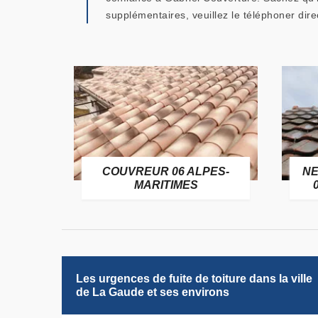
supplémentaires, veuillez le téléphoner dir
PES-
NETTOYAGE DE TOITURE
PO
06 ALPES-MARITIMES
Les urgences de fuite de toiture dans la ville
de La Gaude et ses environs