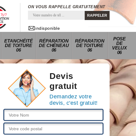
ON VOUS RAPPELLE GRATUITEMENT
indisponible
POSE
ETANCHÉITÉ
RÉPARATION
RÉPARATION
DE
DE TOITURE
DE CHÉNEAU
DE TOITURE
VELUX
06
06
06
06
Devis
gratuit
Demandez votre
devis, c'est gratuit!