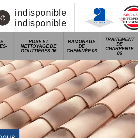
indisponible
indisponible
TRAITEMENT
DE
POSE ET
RAMONAGE
DE
ES-
NETTOYAGE DE
DE
CHARPENTE
GOUTTIÈRES 06
CHEMINÉE 06
06
nous