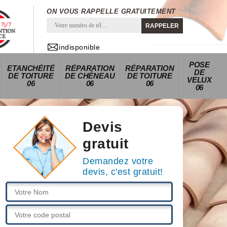
ON VOUS RAPPELLE GRATUITEMENT
indisponible
POSE
ETANCHÉITÉ
RÉPARATION
RÉPARATION
DE
DE TOITURE
DE CHÉNEAU
DE TOITURE
VELUX
06
06
06
06
Devis
gratuit
Demandez votre
devis, c'est gratuit!