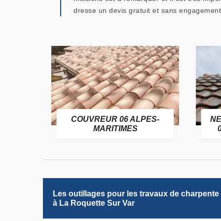
dresse un devis gratuit et sans engagement
OFUGE
COUVREUR 06 ALPES-
NE
6
MARITIMES
Les outillages pour les travaux de charpente
à La Roquette Sur Var