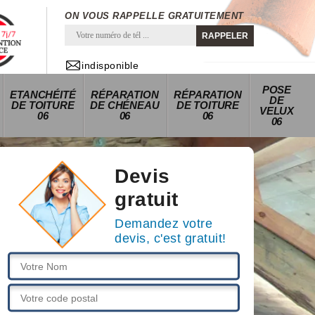
ON VOUS RAPPELLE GRATUITEMENT
indisponible
POSE
ETANCHÉITÉ
RÉPARATION
RÉPARATION
DE
DE TOITURE
DE CHÉNEAU
DE TOITURE
VELUX
06
06
06
06
Devis
gratuit
Demandez votre
devis, c'est gratuit!