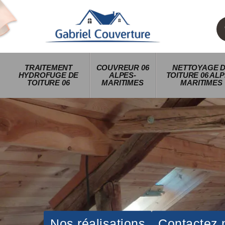
TRAITEMENT
COUVREUR 06
NETTOYAGE 
HYDROFUGE DE
ALPES-
TOITURE 06 ALP
TOITURE 06
MARITIMES
MARITIMES
Nos réalisations
Contactez 