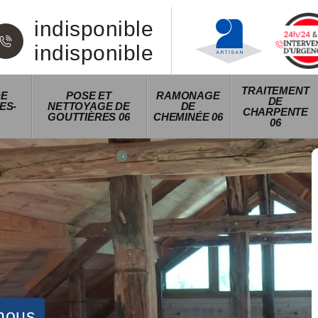
indisponible
indisponible
TRAITEMENT
DE
POSE ET
RAMONAGE
DE
ES-
NETTOYAGE DE
DE
CHARPENTE
GOUTTIÈRES 06
CHEMINÉE 06
06
nous