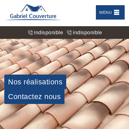
MENU
indisponible
indisponible
Nos réalisations
Contactez nous