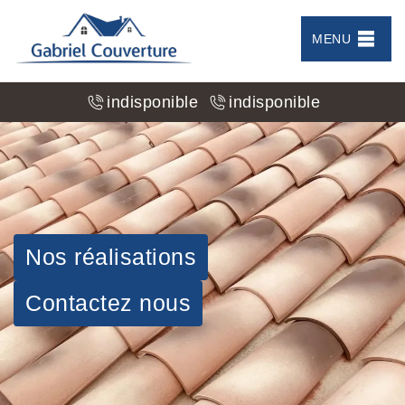
MENU
indisponible
indisponible
Nos réalisations
Contactez nous