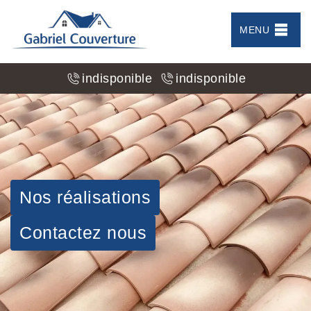
MENU
indisponible
indisponible
Nos réalisations
Contactez nous