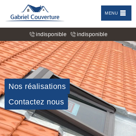
MENU
indisponible
indisponible
Nos réalisations
Contactez nous