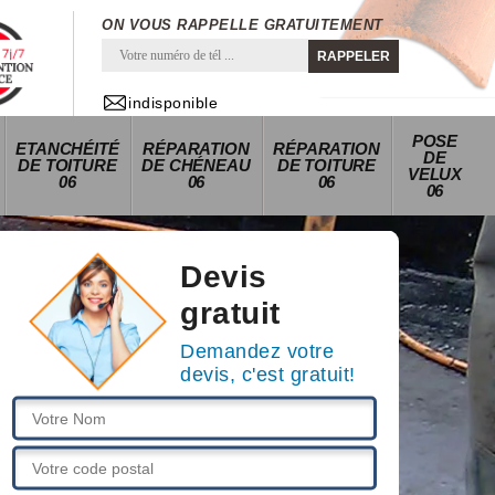
ON VOUS RAPPELLE GRATUITEMENT
indisponible
POSE
ETANCHÉITÉ
RÉPARATION
RÉPARATION
DE
DE TOITURE
DE CHÉNEAU
DE TOITURE
VELUX
06
06
06
06
Devis
gratuit
Demandez votre
devis, c'est gratuit!