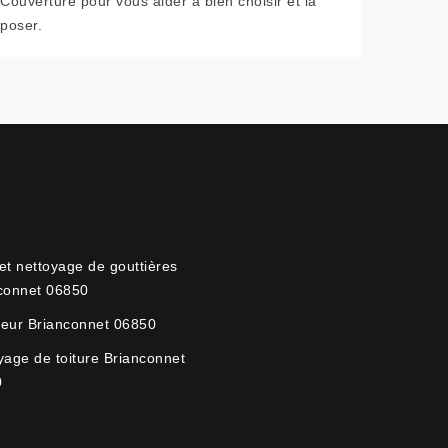
Couverture pour vous aider à bien choisir et la
poser.
et nettoyage de gouttières
connet 06850
eur Brianconnet 06850
yage de toiture Brianconnet
0