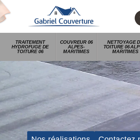
TRAITEMENT
COUVREUR 06
NETTOYAGE 
HYDROFUGE DE
ALPES-
TOITURE 06 ALP
TOITURE 06
MARITIMES
MARITIMES
Nos réalisations
Contactez 