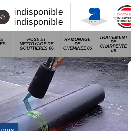
indisponible
indisponible
TRAITEMENT
DE
POSE ET
RAMONAGE
DE
ES-
NETTOYAGE DE
DE
CHARPENTE
GOUTTIÈRES 06
CHEMINÉE 06
06
nous