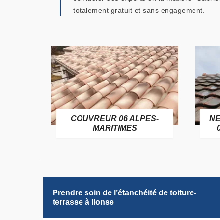
totalement gratuit et sans engagement.
OFUGE
COUVREUR 06 ALPES-
NE
6
MARITIMES
Prendre soin de l’étanchéité de toiture-
terrasse à Ilonse