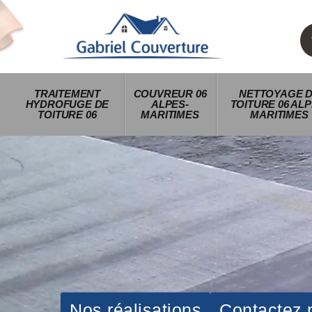
TRAITEMENT
COUVREUR 06
NETTOYAGE 
HYDROFUGE DE
ALPES-
TOITURE 06 ALP
TOITURE 06
MARITIMES
MARITIMES
Nos réalisations
Contactez 