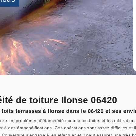
ité de toiture Ilonse 06420
 toits terrasses à Ilonse dans le 06420 et ses env
tre les problèmes d'étanchéité comme les fuites et les infiltrations
der à des étanchéifications. Ces opérations sont assez difficiles et il
Couverture s'engage à les effectuer et il peut assurer une très bon