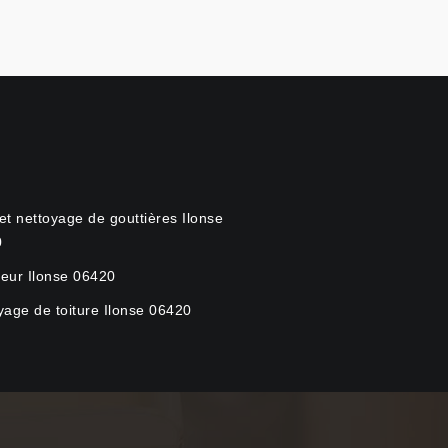
et nettoyage de gouttières Ilonse
0
eur Ilonse 06420
yage de toiture Ilonse 06420