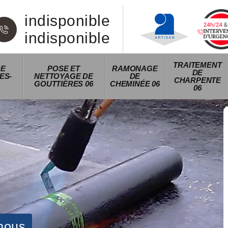
indisponible
indisponible
TRAITEMENT
DE
POSE ET
RAMONAGE
DE
ES-
NETTOYAGE DE
DE
CHARPENTE
GOUTTIÈRES 06
CHEMINÉE 06
06
nous