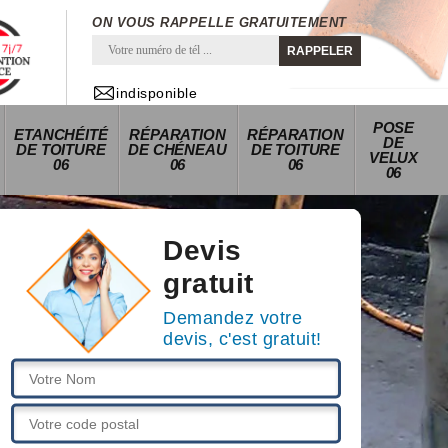
ON VOUS RAPPELLE GRATUITEMENT
indisponible
POSE
ETANCHÉITÉ
RÉPARATION
RÉPARATION
DE
DE TOITURE
DE CHÉNEAU
DE TOITURE
VELUX
06
06
06
06
Devis
gratuit
Demandez votre
devis, c'est gratuit!