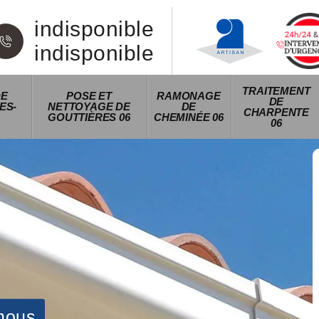
indisponible
indisponible
TRAITEMENT
DE
POSE ET
RAMONAGE
DE
ES-
NETTOYAGE DE
DE
CHARPENTE
GOUTTIÈRES 06
CHEMINÉE 06
06
nous