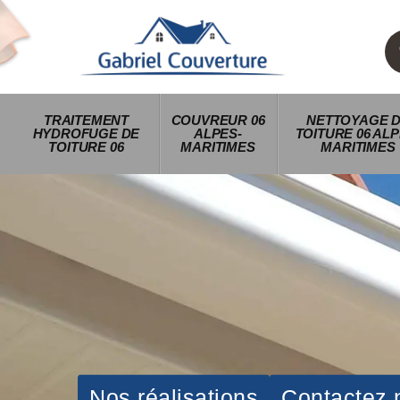
TRAITEMENT
COUVREUR 06
NETTOYAGE 
HYDROFUGE DE
ALPES-
TOITURE 06 ALP
TOITURE 06
MARITIMES
MARITIMES
Nos réalisations
Contactez 