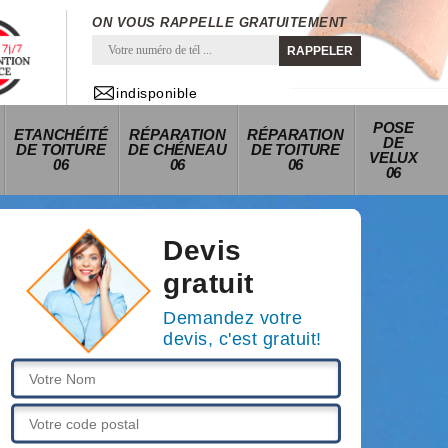
ON VOUS RAPPELLE GRATUITEMENT
indisponible
POSE
ETANCHÉITÉ
RÉPARATION
RÉPARATION
DE
DE TOITURE
DE CHÉNEAU
DE TOITURE
VELUX
06
06
06
06
Devis
gratuit
Demandez votre
devis, c'est gratuit!