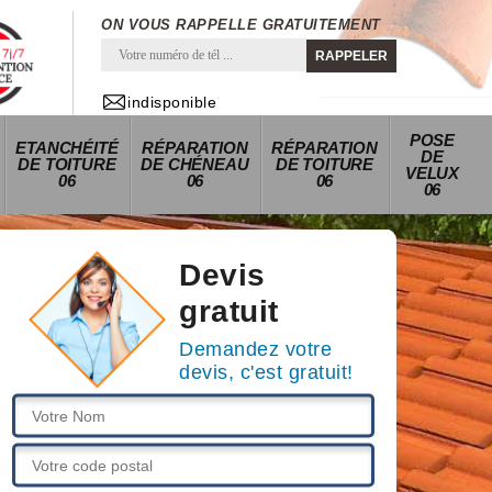
ON VOUS RAPPELLE GRATUITEMENT
indisponible
POSE
ETANCHÉITÉ
RÉPARATION
RÉPARATION
DE
DE TOITURE
DE CHÉNEAU
DE TOITURE
VELUX
06
06
06
06
Devis
gratuit
Demandez votre
devis, c'est gratuit!