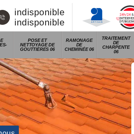
indisponible
indisponible
TRAITEMENT
DE
POSE ET
RAMONAGE
DE
ES-
NETTOYAGE DE
DE
CHARPENTE
GOUTTIÈRES 06
CHEMINÉE 06
06
nous