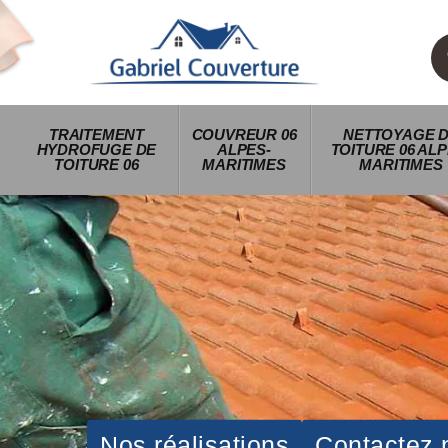
TRAITEMENT
COUVREUR 06
NETTOYAGE 
HYDROFUGE DE
ALPES-
TOITURE 06 ALP
TOITURE 06
MARITIMES
MARITIMES
Nos réalisations
Contactez 