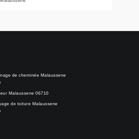
Malaussene.
nage de cheminée Malaussene
0
eur Malaussene 06710
yage de toiture Malaussene
0