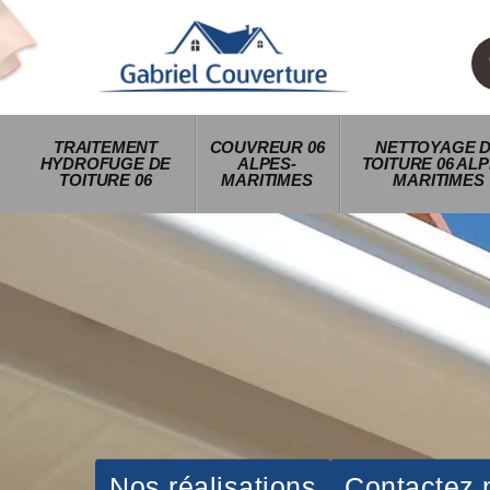
TRAITEMENT
COUVREUR 06
NETTOYAGE 
HYDROFUGE DE
ALPES-
TOITURE 06 ALP
TOITURE 06
MARITIMES
MARITIMES
Nos réalisations
Contactez 