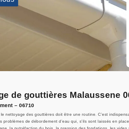
ge de gouttières Malaussene 0
ement – 06710
le nettoyage des gouttières doit être une routine. C’est indispe
 problèmes de débordement d’eau qui, s'ils sont laissés en plac
ge, la putréfaction du bois, la pression des fondations, les vides 