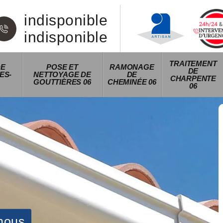
indisponible
indisponible
TRAITEMENT
DE
POSE ET
RAMONAGE
DE
ES-
NETTOYAGE DE
DE
CHARPENTE
GOUTTIÈRES 06
CHEMINÉE 06
06
nous