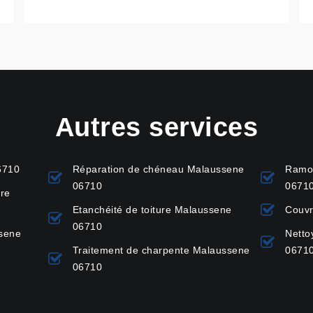
Autres services
6710
Réparation de chéneau Malaussene
Ramo
06710
0671
ure
Etanchéité de toiture Malaussene
Couvr
06710
ssene
Netto
Traitement de charpente Malaussene
0671
06710