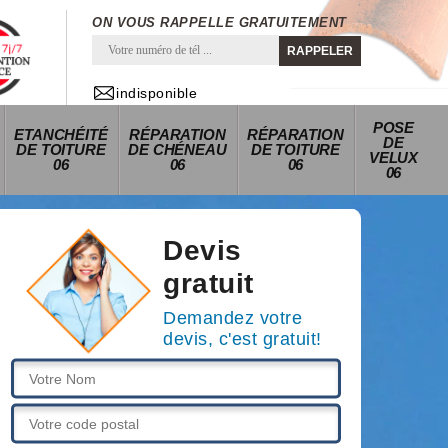
ON VOUS RAPPELLE GRATUITEMENT
indisponible
POSE
ETANCHÉITÉ
RÉPARATION
RÉPARATION
DE
DE TOITURE
DE CHÉNEAU
DE TOITURE
VELUX
06
06
06
06
Devis
gratuit
Demandez votre
devis, c'est gratuit!