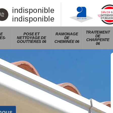
indisponible
indisponible
TRAITEMENT
DE
POSE ET
RAMONAGE
DE
ES-
NETTOYAGE DE
DE
CHARPENTE
GOUTTIÈRES 06
CHEMINÉE 06
06
nous