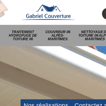
TRAITEMENT
COUVREUR 06
NETTOYAGE 
HYDROFUGE DE
ALPES-
TOITURE 06 ALP
TOITURE 06
MARITIMES
MARITIMES
Nos réalisations
Contactez 