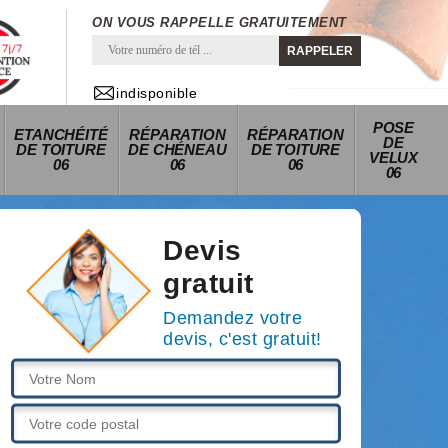
ON VOUS RAPPELLE GRATUITEMENT
indisponible
POSE
ETANCHÉITÉ
RÉPARATION
RÉPARATION
DE
DE TOITURE
DE CHÉNEAU
DE TOITURE
VELUX
06
06
06
06
Devis
gratuit
Demandez votre
devis, c'est gratuit!