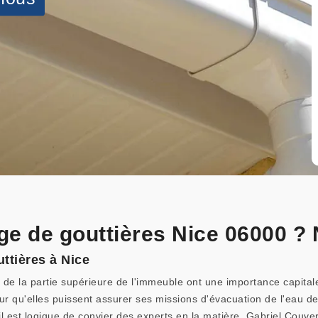
ge de gouttières Nice 06000 ? 
ttières à Nice
e la partie supérieure de l'immeuble ont une importance capitale. 
ur qu'elles puissent assurer ses missions d'évacuation de l'eau de
il est logique de convier des experts en la matière. Gabriel Couver