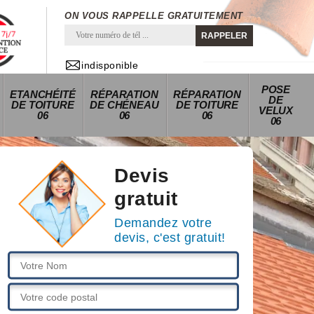
ON VOUS RAPPELLE GRATUITEMENT
indisponible
POSE
ETANCHÉITÉ
RÉPARATION
RÉPARATION
DE
DE TOITURE
DE CHÉNEAU
DE TOITURE
VELUX
06
06
06
06
Devis
gratuit
Demandez votre
devis, c'est gratuit!