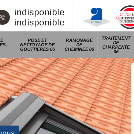
indisponible
indisponible
TRAITEMENT
DE
POSE ET
RAMONAGE
DE
ES-
NETTOYAGE DE
DE
CHARPENTE
GOUTTIÈRES 06
CHEMINÉE 06
06
nous