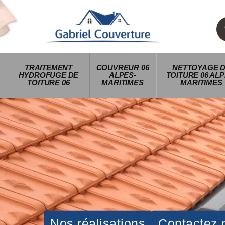
TRAITEMENT
COUVREUR 06
NETTOYAGE 
HYDROFUGE DE
ALPES-
TOITURE 06 ALP
TOITURE 06
MARITIMES
MARITIMES
Nos réalisations
Contactez 