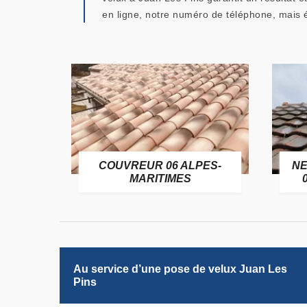
en ligne, notre numéro de téléphone, mais é
OFUGE
COUVREUR 06 ALPES-
NE
6
MARITIMES
Au service d’une pose de velux Juan Les
Pins