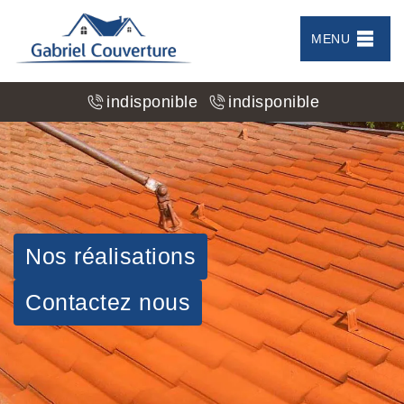
MENU
indisponible
indisponible
Nos réalisations
Contactez nous