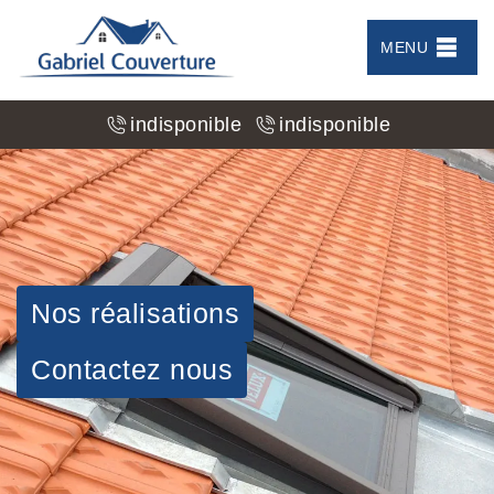
MENU
indisponible
indisponible
Nos réalisations
Contactez nous