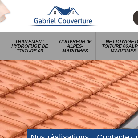
TRAITEMENT
COUVREUR 06
NETTOYAGE 
HYDROFUGE DE
ALPES-
TOITURE 06 ALP
TOITURE 06
MARITIMES
MARITIMES
Nos réalisations
Contactez 