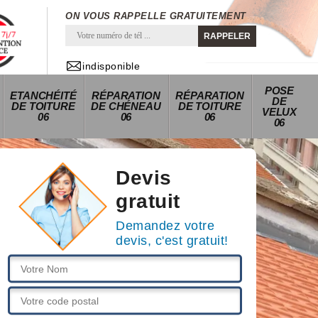
ON VOUS RAPPELLE GRATUITEMENT
indisponible
POSE
ETANCHÉITÉ
RÉPARATION
RÉPARATION
DE
DE TOITURE
DE CHÉNEAU
DE TOITURE
VELUX
06
06
06
06
Devis
gratuit
Demandez votre
devis, c'est gratuit!