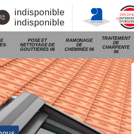
indisponible
indisponible
TRAITEMENT
DE
POSE ET
RAMONAGE
DE
ES-
NETTOYAGE DE
DE
CHARPENTE
GOUTTIÈRES 06
CHEMINÉE 06
06
nous