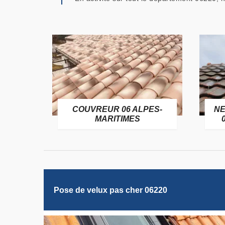
OFUGE
COUVREUR 06 ALPES-
NE
6
MARITIMES
Pose de velux pas cher 06220