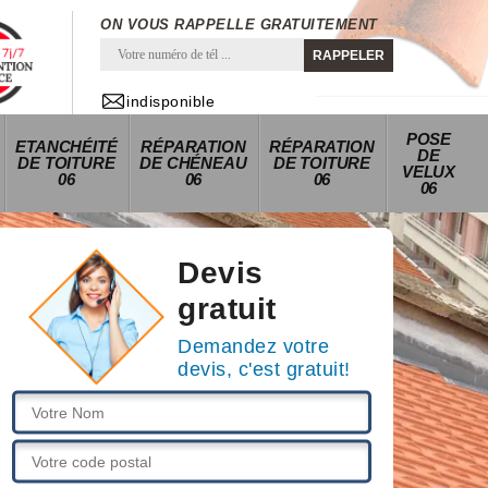
ON VOUS RAPPELLE GRATUITEMENT
indisponible
POSE
ETANCHÉITÉ
RÉPARATION
RÉPARATION
DE
DE TOITURE
DE CHÉNEAU
DE TOITURE
VELUX
06
06
06
06
Devis
gratuit
Demandez votre
devis, c'est gratuit!