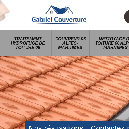
TRAITEMENT
COUVREUR 06
NETTOYAGE 
HYDROFUGE DE
ALPES-
TOITURE 06 ALP
TOITURE 06
MARITIMES
MARITIMES
Nos réalisations
Contactez 