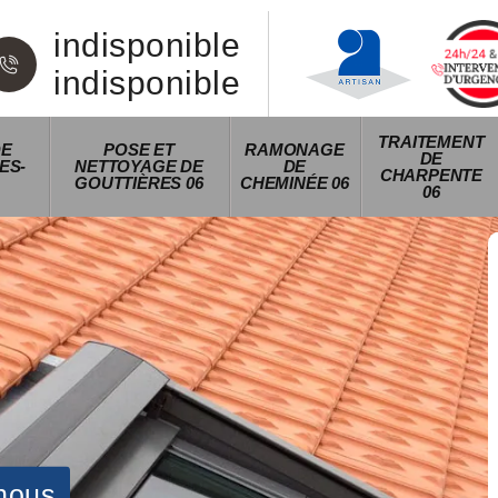
indisponible
indisponible
TRAITEMENT
DE
POSE ET
RAMONAGE
DE
ES-
NETTOYAGE DE
DE
CHARPENTE
GOUTTIÈRES 06
CHEMINÉE 06
06
nous